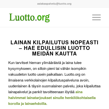
asiakaspalvelu@luotto.org
LAINAN KILPAILUTUS NOPEASTI
– HAE EDULLISIN LUOTTO
MEIDÄN KAUTTA
Kun tarvitset hieman ylimääräistä ja laina tulee
kysymykseen, on silloin pieni tai vähän isompikin
vakuudeton luotto usein paikallaan. Luotto.org on
ilmaisena verkkolainojen kilpailutuspalveluna avoin,
uudenlainen & täysin suomalainen palvelu, joka kilpailuttaa
lainapalvelut ja pankit tavoitteenaan löytää
aina
halvimmat lainatarjoukset sinulle henkilökohtaisella
korolla ja lainaehdoilla.