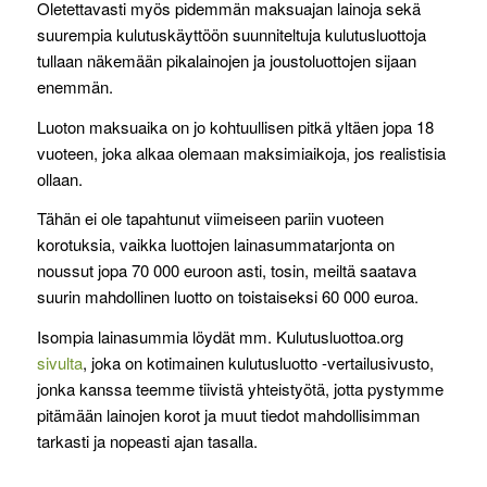
Oletettavasti myös pidemmän maksuajan lainoja sekä
suurempia kulutuskäyttöön suunniteltuja kulutusluottoja
tullaan näkemään pikalainojen ja joustoluottojen sijaan
enemmän.
Luoton maksuaika on jo kohtuullisen pitkä yltäen jopa 18
vuoteen, joka alkaa olemaan maksimiaikoja, jos realistisia
ollaan.
Tähän ei ole tapahtunut viimeiseen pariin vuoteen
korotuksia, vaikka luottojen lainasummatarjonta on
noussut jopa 70 000 euroon asti, tosin, meiltä saatava
suurin mahdollinen luotto on toistaiseksi 60 000 euroa.
Isompia lainasummia löydät mm. Kulutusluottoa.org
sivulta
, joka on kotimainen kulutusluotto -vertailusivusto,
jonka kanssa teemme tiivistä yhteistyötä, jotta pystymme
pitämään lainojen korot ja muut tiedot mahdollisimman
tarkasti ja nopeasti ajan tasalla.