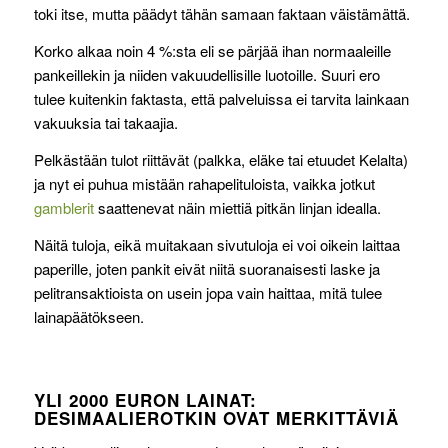
toki itse, mutta päädyt tähän samaan faktaan väistämättä.
Korko alkaa noin 4 %:sta eli se pärjää ihan normaaleille
pankeillekin ja niiden vakuudellisille luotoille. Suuri ero
tulee kuitenkin faktasta, että palveluissa ei tarvita lainkaan
vakuuksia tai takaajia.
Pelkästään tulot riittävät (palkka, eläke tai etuudet Kelalta)
ja nyt ei puhua mistään rahapelituloista, vaikka jotkut
gamblerit
saattenevat näin miettiä pitkän linjan idealla.
Näitä tuloja, eikä muitakaan sivutuloja ei voi oikein laittaa
paperille, joten pankit eivät niitä suoranaisesti laske ja
pelitransaktioista on usein jopa vain haittaa, mitä tulee
lainapäätökseen.
YLI 2000 EURON LAINAT:
DESIMAALIEROTKIN OVAT MERKITTÄVIÄ