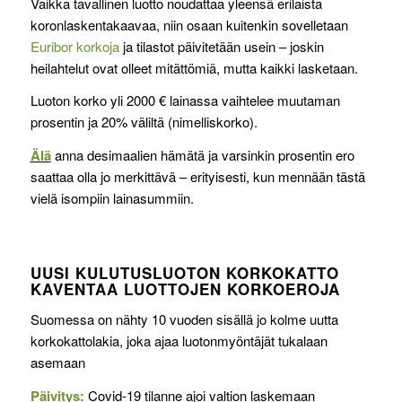
Vaikka tavallinen luotto noudattaa yleensä erilaista
koronlaskentakaavaa, niin osaan kuitenkin sovelletaan
Euribor korkoja
ja tilastot päivitetään usein – joskin
heilahtelut ovat olleet mitättömiä, mutta kaikki lasketaan.
Luoton korko yli 2000 € lainassa vaihtelee muutaman
prosentin ja 20% väliltä (nimelliskorko).
Älä
anna desimaalien hämätä ja varsinkin prosentin ero
saattaa olla jo merkittävä – erityisesti, kun mennään tästä
vielä isompiin lainasummiin.
UUSI KULUTUSLUOTON KORKOKATTO
KAVENTAA LUOTTOJEN KORKOEROJA
Suomessa on nähty 10 vuoden sisällä jo kolme uutta
korkokattolakia, joka ajaa luotonmyöntäjät tukalaan
asemaan
Päivitys:
Covid-19 tilanne ajoi valtion laskemaan