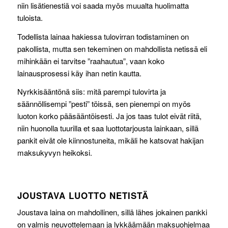
niin lisätienestiä voi saada myös muualta huolimatta
tuloista.
Todellista lainaa hakiessa tulovirran todistaminen on
pakollista, mutta sen tekeminen on mahdollista netissä eli
mihinkään ei tarvitse ”raahautua”, vaan koko
lainausprosessi käy ihan netin kautta.
Nyrkkisääntönä siis: mitä parempi tulovirta ja
säännöllisempi ”pesti” töissä, sen pienempi on myös
luoton korko pääsääntöisesti. Ja jos taas tulot eivät riitä,
niin huonolla tuurilla et saa luottotarjousta lainkaan, sillä
pankit eivät ole kiinnostuneita, mikäli he katsovat hakijan
maksukyvyn heikoksi.
JOUSTAVA LUOTTO NETISTÄ
Joustava laina on mahdollinen, sillä lähes jokainen pankki
on valmis neuvottelemaan ja lykkäämään maksuohjelmaa