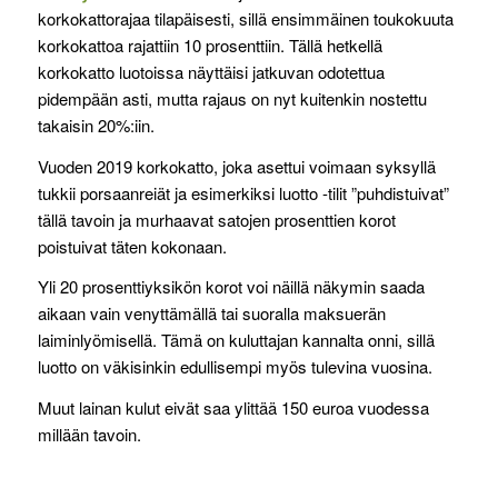
korkokattorajaa tilapäisesti, sillä ensimmäinen toukokuuta
korkokattoa rajattiin 10 prosenttiin. Tällä hetkellä
korkokatto luotoissa näyttäisi jatkuvan odotettua
pidempään asti, mutta rajaus on nyt kuitenkin nostettu
takaisin 20%:iin.
Vuoden 2019 korkokatto, joka asettui voimaan syksyllä
tukkii porsaanreiät ja esimerkiksi luotto -tilit ”puhdistuivat”
tällä tavoin ja murhaavat satojen prosenttien korot
poistuivat täten kokonaan.
Yli 20 prosenttiyksikön korot voi näillä näkymin saada
aikaan vain venyttämällä tai suoralla maksuerän
laiminlyömisellä. Tämä on kuluttajan kannalta onni, sillä
luotto on väkisinkin edullisempi myös tulevina vuosina.
Muut lainan kulut eivät saa ylittää 150 euroa vuodessa
millään tavoin.