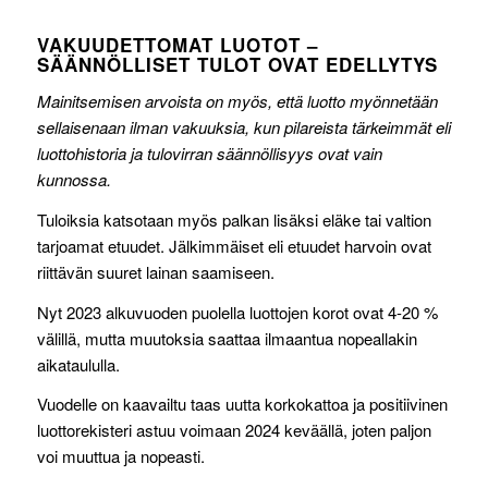
VAKUUDETTOMAT LUOTOT –
SÄÄNNÖLLISET TULOT OVAT EDELLYTYS
Mainitsemisen arvoista on myös, että luotto myönnetään
sellaisenaan ilman vakuuksia, kun pilareista tärkeimmät eli
luottohistoria ja tulovirran säännöllisyys ovat vain
kunnossa.
Tuloiksia katsotaan myös palkan lisäksi eläke tai valtion
tarjoamat etuudet. Jälkimmäiset eli etuudet harvoin ovat
riittävän suuret lainan saamiseen.
Nyt 2023 alkuvuoden puolella luottojen korot ovat 4-20 %
välillä, mutta muutoksia saattaa ilmaantua nopeallakin
aikataululla.
Vuodelle on kaavailtu taas uutta korkokattoa ja positiivinen
luottorekisteri astuu voimaan 2024 keväällä, joten paljon
voi muuttua ja nopeasti.