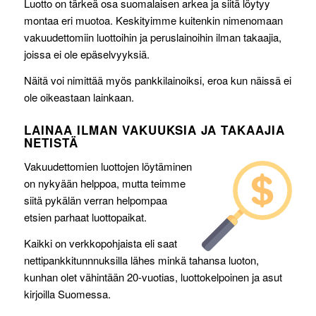
Luotto on tärkeä osa suomalaisen arkea ja siitä löytyy
montaa eri muotoa. Keskityimme kuitenkin nimenomaan
vakuudettomiin luottoihin ja peruslainoihin ilman takaajia,
joissa ei ole epäselvyyksiä.
Näitä voi nimittää myös pankkilainoiksi, eroa kun näissä ei
ole oikeastaan lainkaan.
LAINAA ILMAN VAKUUKSIA JA TAKAAJIA
NETISTÄ
Vakuudettomien luottojen löytäminen
on nykyään helppoa, mutta teimme
siitä pykälän verran helpompaa
etsien parhaat luottopaikat.
Kaikki on verkkopohjaista eli saat
nettipankkitunnnuksilla lähes minkä tahansa luoton,
kunhan olet vähintään 20-vuotias, luottokelpoinen ja asut
kirjoilla Suomessa.