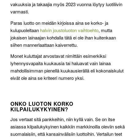
vakuuksia ja takaajia myös 2023 vuonna löytyy luotiliivin
varmasti.
Paras luotto on meidän kirjoissa aina se korko- ja
kulupuoleltaan
halvin joustoluoton vaihtoehto
, mutta
jokaisen lainaajan kohdalla tätä ei ole ihan kuitenkaan
siihen mannerlaattaan kaiverrettu.
Monet kuluttajat arvostavat nimittäin esimerkiksi
lyhennysvapaita kuukausia tai haluavat vain lainaa
mahdollisimman pienellä kuukausierällä eli kokonaiskulut
eivät ole aina se kriteeri numero yksi.
ONKO LUOTON KORKO
KILPAILUKYKYINEN?
Jos vertaat sitä pankkeihin, niin kyllä vain. Se on itse
asiassa kilpailukykyinen kaikkiin markkinoilla oleviin sekä
suomalaisiin, että kansainvälisiin luottoihin. Vertailun teet