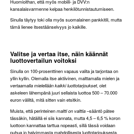
Huomioithan, että myös mobiili- ja DVV:n
kansalaisvarmenne kelpaa henkilötunnistautumiseen.
Sinulla täytyy toki olla myös suomalainen pankkitili, mutta
tämä lienee itsestäänselvyys jo kaikille.
Valitse ja vertaa itse, näin käännät
luottovertailun voitoksi
Sinulla on 100-prosenttinen vapaus valita ja tarjontaa on
yllin kyllin. Olemalla itse aktiivinen, malttamalla mielen ja
vertaamalla mielellään kaikki luottotarjoukset
, olet
askeleen lähempänä juuri sellaista luottoa 500 – 70.000
euron väliltä, mitä sitten vain etsitkin.
Muista, että perinteinen
maltti on valttia –
sääntö pätee
tässäkin, hätäillä ei siis kannata, mutta 4,5 – 6,5 % koron
luottoon kannattaa tarttua nopeasti, sillä tässä voidaan
puhua jo halvimmasta mahdollisesta luottotarjouksesta.