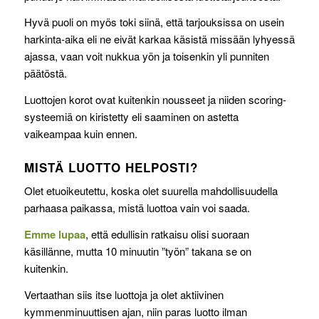
Hyvä puoli on myös toki siinä, että tarjouksissa on usein
harkinta-aika eli ne eivät karkaa käsistä missään lyhyessä
ajassa, vaan voit nukkua yön ja toisenkin yli punniten
päätöstä.
Luottojen korot ovat kuitenkin nousseet ja niiden scoring-
systeemiä on kiristetty eli saaminen on astetta
vaikeampaa kuin ennen.
MISTÄ LUOTTO HELPOSTI?
Olet etuoikeutettu, koska olet suurella mahdollisuudella
parhaasa paikassa, mistä luottoa vain voi saada.
Emme lupaa
, että edullisin ratkaisu olisi suoraan
käsillänne, mutta 10 minuutin ”työn” takana se on
kuitenkin.
Vertaathan siis itse luottoja ja olet aktiivinen
kymmenminuuttisen ajan, niin paras luotto ilman