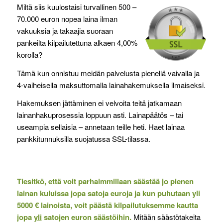
Miltä siis kuulostaisi turvallinen 500 –
70.000 euron nopea laina ilman
vakuuksia ja takaajia suoraan
pankeilta kilpailutettuna alkaen 4,00%
korolla?
Tämä kun onnistuu meidän palvelusta pienellä vaivalla ja
4-vaiheisella maksuttomalla lainahakemuksella ilmaiseksi.
Hakemuksen jättäminen ei velvoita teitä jatkamaan
lainanhakuprosessia loppuun asti. Lainapäätös – tai
useampia sellaisia – annetaan teille heti. Haet lainaa
pankkitunnuksilla suojatussa SSL-tilassa.
Tiesitkö, että voit parhaimmillaan säästää jo pienen
lainan kuluissa jopa satoja euroja ja kun puhutaan yli
5000 € lainoista, voit päästä kilpailutuksemme kautta
jopa
yli
satojen euron säästöihin.
Mitään säästötakeita