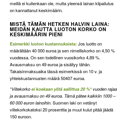
meillä ei kuitenkaan ole, mutta yleensä lainan kilpailutus
on kannattanut keskimäärin.
MISTÄ TÄMÄN HETKEN HALVIN LAINA:
MEIDÄN KAUTTA LUOTON KORKO ON
KESKIMÄÄRIN PIENI
Esimerkki luoton kustannuksista:
Jos luotto on
määrältään 40 000 euroa ja sen nimelliskorko on 4,50 %
vuodessa. On sen todellinen vuosikorko 4,89 %.
Avausmaksu on 49 euroa ja sisältyy tähän.
Takaisinmaksuaika tässä esimerkissä on 10 v. ja
yhteiskustannusten määrä 50407 euroa.
*Viitekorko
ei koskaan ylitä sallittua 20 %*
vuoden rajaa
ja avausmaksu on 49 euroa. Tämä pätee kaikkiin 1000 –
60 000 euron lainoihin.
Suomen laki on vetänyt
viitekorkokatoksi 20 prosenttia ja muut kulut pitää jäädä
150 euroon.