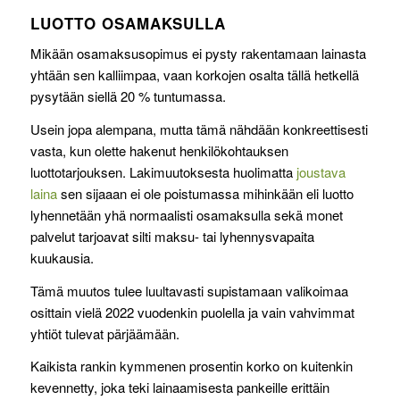
LUOTTO OSAMAKSULLA
Mikään osamaksusopimus ei pysty rakentamaan lainasta
yhtään sen kalliimpaa, vaan korkojen osalta tällä hetkellä
pysytään siellä 20 % tuntumassa.
Usein jopa alempana, mutta tämä nähdään konkreettisesti
vasta, kun olette hakenut henkilökohtauksen
luottotarjouksen. Lakimuutoksesta huolimatta
joustava
laina
sen sijaaan ei ole poistumassa mihinkään eli luotto
lyhennetään yhä normaalisti osamaksulla sekä monet
palvelut tarjoavat silti maksu- tai lyhennysvapaita
kuukausia.
Tämä muutos tulee luultavasti supistamaan valikoimaa
osittain vielä 2022 vuodenkin puolella ja vain vahvimmat
yhtiöt tulevat pärjäämään.
Kaikista rankin kymmenen prosentin korko on kuitenkin
kevennetty, joka teki lainaamisesta pankeille erittäin