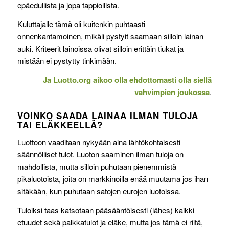
epäedullista ja jopa tappiollista.
Kuluttajalle tämä oli kuitenkin puhtaasti
onnenkantamoinen, mikäli pystyit saamaan silloin lainan
auki. Kriteerit lainoissa olivat silloin erittäin tiukat ja
mistään ei pystytty tinkimään.
Ja Luotto.org aikoo olla ehdottomasti olla siellä
vahvimpien joukossa
.
VOINKO SAADA LAINAA ILMAN TULOJA
TAI ELÄKKEELLÄ?
Luottoon vaaditaan nykyään aina lähtökohtaisesti
säännölliset tulot. Luoton saaminen ilman tuloja on
mahdollista, mutta silloin puhutaan pienemmistä
pikaluotoista, joita on markkinoilla enää muutama jos ihan
sitäkään, kun puhutaan satojen eurojen luotoissa.
Tuloiksi taas katsotaan pääsääntöisesti (lähes) kaikki
etuudet sekä palkkatulot ja eläke, mutta jos tämä ei riitä,