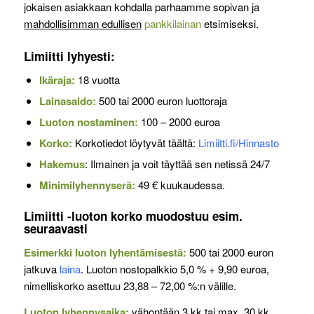
jokaisen asiakkaan kohdalla parhaamme sopivan ja
mahdollisimman edullisen
pankkilainan
etsimiseksi.
Limiitti lyhyesti:
Ikäraja:
18 vuotta
Lainasaldo:
500 tai 2000 euron luottoraja
Luoton nostaminen:
100 – 2000 euroa
Korko:
Korkotiedot löytyvät täältä:
Limiitti.fi/Hinnasto
Hakemus
: Ilmainen ja voit täyttää sen netissä 24/7
Minimilyhennyserä:
49 € kuukaudessa.
Limiitti -luoton korko muodostuu esim.
seuraavasti
Esimerkki luoton lyhentämisestä:
500 tai 2000 euron
jatkuva
laina
. Luoton nostopalkkio 5,0 % + 9,90 euroa,
nimelliskorko asettuu 23,88 – 72,00 %:n välille.
Luoton lyhennysaika:
vähontään 3 kk tai max. 30 kk