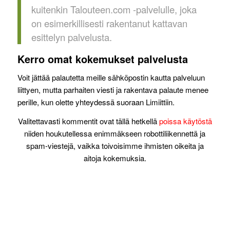
kuitenkin Talouteen.com -palvelulle, joka
on esimerkillisesti rakentanut kattavan
esittelyn palvelusta.
Kerro omat kokemukset palvelusta
Voit jättää palautetta meille sähköpostin kautta palveluun
liittyen, mutta parhaiten viesti ja rakentava palaute menee
perille, kun olette yhteydessä suoraan Limiittiin.
Valitettavasti kommentit ovat tällä hetkellä
poissa käytöstä
niiden houkutellessa enimmäkseen robottiliikennettä ja
spam-viestejä, vaikka toivoisimme ihmisten oikeita ja
aitoja kokemuksia.