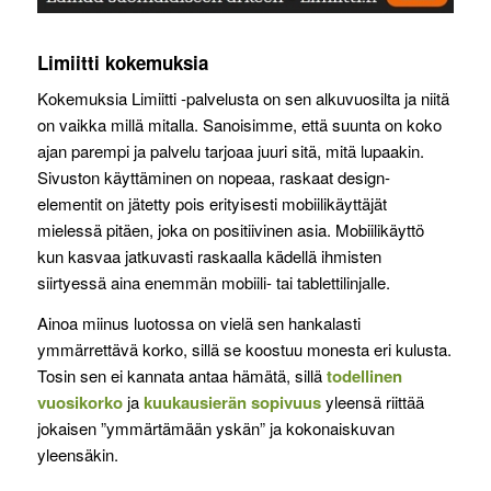
Limiitti kokemuksia
Kokemuksia Limiitti -palvelusta on sen alkuvuosilta ja niitä
on vaikka millä mitalla. Sanoisimme, että suunta on koko
ajan parempi ja palvelu tarjoaa juuri sitä, mitä lupaakin.
Sivuston käyttäminen on nopeaa, raskaat design-
elementit on jätetty pois erityisesti mobiilikäyttäjät
mielessä pitäen, joka on positiivinen asia. Mobiilikäyttö
kun kasvaa jatkuvasti raskaalla kädellä ihmisten
siirtyessä aina enemmän mobiili- tai tablettilinjalle.
Ainoa miinus luotossa on vielä sen hankalasti
ymmärrettävä korko, sillä se koostuu monesta eri kulusta.
Tosin sen ei kannata antaa hämätä, sillä
todellinen
vuosikorko
ja
kuukausierän sopivuus
yleensä riittää
jokaisen ”ymmärtämään yskän” ja kokonaiskuvan
yleensäkin.