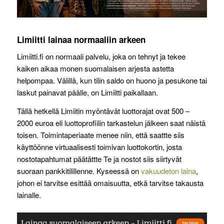
Limiitti lainaa normaaliin arkeen
Limiitti.fi on normaali palvelu, joka on tehnyt ja tekee
kaiken aikaa monen suomalaisen arjesta astetta
helpompaa. Välillä, kun tilin saldo on huono ja pesukone tai
laskut painavat päälle, on Limiitti paikallaan.
Tällä hetkellä Limiitin myöntävät luottorajat ovat 500 –
2000 euroa eli luottoprofiilin tarkastelun jälkeen saat näistä
toisen. Toimintaperiaate menee niin, että saattte siis
käyttöönne virtuaalisesti toimivan luottokortin, josta
nostotapahtumat päätättte Te ja nostot siis siirtyvät
suoraan pankkitilillenne. Kyseessä on
vakuudeton laina
,
johon ei tarvitse esittää omaisuutta, etkä tarvitse takausta
lainalle.