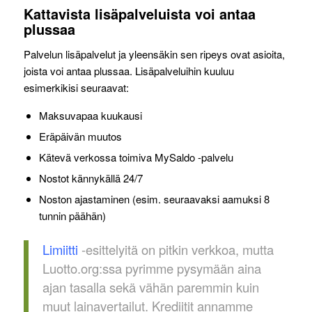
Kattavista lisäpalveluista voi antaa
plussaa
Palvelun lisäpalvelut ja yleensäkin sen ripeys ovat asioita,
joista voi antaa plussaa. Lisäpalveluihin kuuluu
esimerkikisi seuraavat:
Maksuvapaa kuukausi
Eräpäivän muutos
Kätevä verkossa toimiva MySaldo -palvelu
Nostot kännykällä 24/7
Noston ajastaminen (esim. seuraavaksi aamuksi 8
tunnin päähän)
Limiitti
-esittelyitä on pitkin verkkoa, mutta
Luotto.org:ssa pyrimme pysymään aina
ajan tasalla sekä vähän paremmin kuin
muut lainavertailut. Krediitit annamme