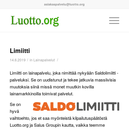
asiakaspalvelu@luotto.org
Limiitti
/
/
14.6.2019
in
Lainapalvelut
Limiitti on lainapalvelu, joka nimittää nykyään Saldolimiitti -
palveluksi. Se on uudistunut ja tekee jatkuvia massiivisia
muutoksia siinä missä monet muutkin kovilla
lainamarkkinoilla toimivat palvelut.
Se on
hyvä
vaihtoehto, jos et saa myönteistä kilpailutuspäätöstä
Luotto.org ja Salus Groupin kautta, vaikka teemme