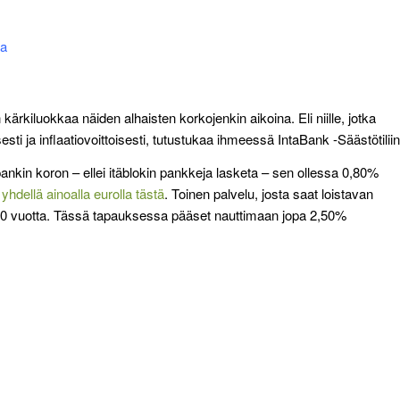
ta
ärkiluokkaa näiden alhaisten korkojenkin aikoina. Eli niille, jotka
isesti ja inflaatiovoittoisesti, tutustukaa ihmeessä IntaBank -Säästötiliin
 pankin koron – ellei itäblokin pankkeja lasketa – sen ollessa 0,80%
n
yhdellä ainoalla eurolla tästä
. Toinen palvelu, josta saat loistavan
 10 vuotta. Tässä tapauksessa pääset nauttimaan jopa 2,50%