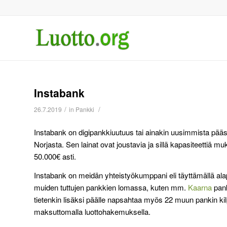
Instabank
/
/
26.7.2019
in
Pankki
Instabank on digipankkiuutuus tai ainakin uusimmista pääs
Norjasta. Sen lainat ovat joustavia ja sillä kapasiteettiä 
50.000€ asti.
Instabank on meidän yhteistyökumppani eli täyttämällä al
muiden tuttujen pankkien lomassa, kuten mm.
Kaarna
pank
tietenkin lisäksi päälle napsahtaa myös 22 muun pankin kilp
maksuttomalla luottohakemuksella.