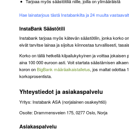
Tarjoaa myös säästötiliä niille, joilla on ylimääräistä
Hae lainatarjous tästä Instabankilta ja 24 muulta vastaaval
InstaBank Säästötili
Instabank tarjoaa myös kätevän säästötilin, jonka korko on k
eivät tarvitse lainaa ja sijoitus kiinnostaa turvallisesti, tasa
Korko on tällä hetkellä kilpailukykyinen ja voittaa jokaisen
aina 100 000 euroon asti. Voit startata säästämisen alkae
koron on
BigBank määräaikaistalletus
, jos maltat odottaa
korkoprosentista.
Yhteystiedot ja asiakaspalvelu
Yritys: Instabank ASA (norjalainen osakeyhtiö)
Osoite: Drammensveien 175, 0277 Oslo, Norja
Asiakaspalvelu