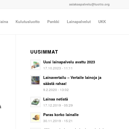
asiakaspalvelu@luotto.org
laina
Kulutusluotto
Pankki
Lainapalvelut
UKK
UUSIMMAT
Uusi lainapalvelu avattu 2023
17.10.2023 - 11:11
Lainavertailu – Vertaile lainoja ja
säästä rahaa!
9.2.2020 - 13:02
Lainaa netistä
17.12.2019 - 05:29
ä
Paras korko lainalle
30.11.2019 - 15:21