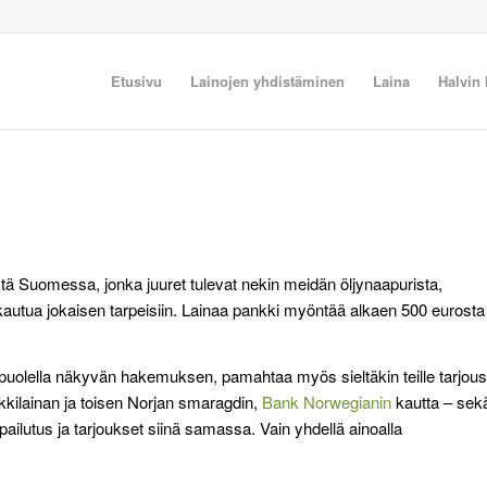
Etusivu
Lainojen yhdistäminen
Laina
Halvin 
tä Suomessa, jonka juuret tulevat nekin meidän öljynaapurista,
mukautua jokaisen tarpeisiin. Lainaa pankki myöntää alkaen 500 eurosta
apuolella näkyvän hakemuksen, pamahtaa myös sieltäkin teille tarjous
kilainan ja toisen Norjan smaragdin,
Bank Norwegianin
kautta – sek
ailutus ja tarjoukset siinä samassa. Vain yhdellä ainoalla