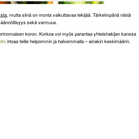
:sta
, mutta siinä on monta vaikuttavaa tekijää. Tärkeimpänä niistä
n säännöllisyys sekä varmuus.
e erinomaisen koron. Korkoa voi myös parantaa yhteishakijan kanssa
otto
irtoaa teille helpommin ja halvemmalla – ainakin keskimäärin.