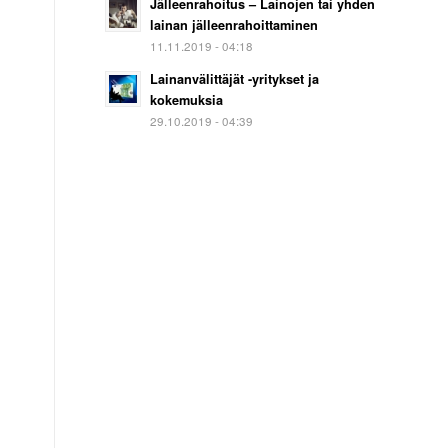
Jälleenrahoitus – Lainojen tai yhden
lainan jälleenrahoittaminen
11.11.2019 - 04:18
Lainanvälittäjät -yritykset ja
kokemuksia
29.10.2019 - 04:39