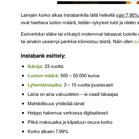
Lainojen korko alkaa Instabankilla tällä hetkellä
vain 7,90%
ovat haettava luoton määrä, teidän nykyiset tulot ja niide
Esimerkiksi eläke tai virkatyö molemmat takaavat luotoll
tai ainakin useampi pankkia kiinnostuu teistä. Näin ollen
lu
Instabank esittely:
Ikäraja:
23 vuotta
Luoton määrä:
500 – 50.000 euroa
Lyhentämisaika:
3 – 15 vuotta joustavasti
Laina on aina vakuudeton – ei vaadi takaajaa
Mahdollisuus yhdistää lainat
Helppo hakemus verkossa digitaalisesti
Pitkä maksuaika ja kilpailuun osuva korko
Korko alkaen 7,99%