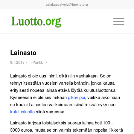
asiakaspalvelu@luotto.org
Lainasto
/
/
8.7.2019
in
Pankki
Lainasto ei ole uusi nimi, eikä niin vanhakaan. Se on
tehnyt itsestään vuosien varrella brändin, jonka kautta
erityisesti nopeaa lainaa etsivä löytää kulutusluottonsa.
Kyseeessä ei ole siis mikään
pikavippi
,
vaikka aikoinaan
se kuului Lainaston valikoimaan. siinä missä nykyinen
kulutusluotto
siinä samassa.
Lainasto tarjoaa toistaiseksis suoraa lainaa heti 100 –
3000 euroa, mutta se on valmis tekemään nopeita liikkeitä