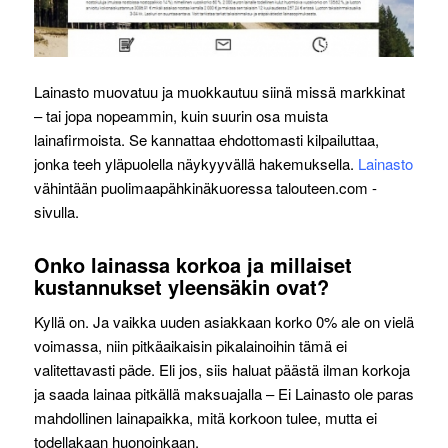
Lainasto muovatuu ja muokkautuu siinä missä markkinat
– tai jopa nopeammin, kuin suurin osa muista
lainafirmoista. Se kannattaa ehdottomasti kilpailuttaa,
jonka teeh yläpuolella näykyyvällä hakemuksella.
Lainasto
vähintään puolimaapähkinäkuoressa talouteen.com -
sivulla.
Onko lainassa korkoa ja millaiset
kustannukset yleensäkin ovat?
Kyllä on. Ja vaikka uuden asiakkaan korko 0% ale on vielä
voimassa, niin pitkäaikaisin pikalainoihin tämä ei
valitettavasti päde. Eli jos, siis haluat päästä ilman korkoja
ja saada lainaa pitkällä maksuajalla – Ei Lainasto ole paras
mahdollinen lainapaikka, mitä korkoon tulee, mutta ei
todellakaan huonoinkaan.