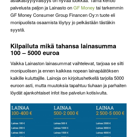
asiakastyytyväisyys on hyvää luokkaa. Tämä kertoo
palvelusta paljon ja Lainasto on
GF Money
tai tarkemmin
GF Money Consumer Group Financen Oy:n tuote eli
monipuolista osaamista löytyy jo pelkästään tästäkin
syystä.
Kilpailuta mikä tahansa lainasumma
100 – 5000 euroa
Vaikka Lainaston lainasummat vaihtelevat, tarjoaa se silti
monipuolisen ja ennen kaikkea nopean lainapäätöksen
kaikille kuluttajille. Lainoja on kirjoitushetkellä tarjolla 5000
euroon asti, mutta muutoksia tapahtuu tiuhaan ja parhaiten
löydät ajankohtaiset infot itse palvelun kotisivulta.